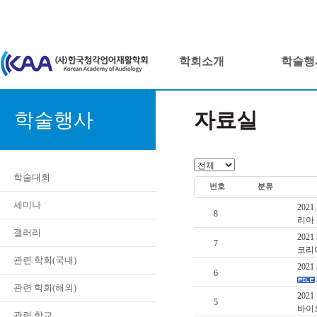
학회소개
학술행
자료실
학술행사
학술대회
번호
분류
세미나
20
8
리아
갤러리
20
7
코리
관련 학회(국내)
202
6
관련 학회(해외)
20
5
바이
관련 학교