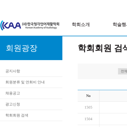
학회소개
학술행
학회회원 검
회원광장
공지사항
회원분류 및 연회비 안내
채용공고
No
광고신청
1505
학회회원 검색
1504